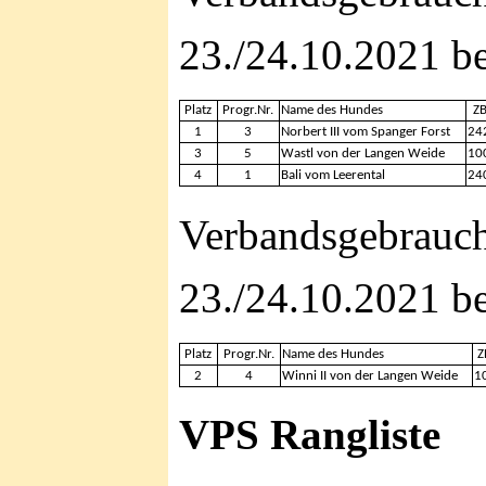
23./24.10.2021 b
Platz
Progr.Nr.
Name des Hundes
Z
1
3
Norbert III vom Spanger Forst
24
3
5
Wastl von der Langen Weide
10
4
1
Bali vom Leerental
24
Verbandsgebrauch
23./24.10.2021 b
Platz
Progr.Nr.
Name des Hundes
Z
2
4
Winni II von der Langen Weide
1
VPS Rangliste