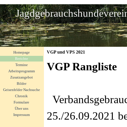
Direkt zum Seiteninhalt
Jagdgebrauchshundeverei
Menü überspringen
VGP und VPS 2021
Homepage
Berichte
▼
VGP Rangliste
Termine
Arbeitsprogramm
Zusatzangebot
Bilder
▼
Geisenfelder Nachsuche
▼
Verbandsgebrauc
Chronik
▼
Formulare
Über uns
25./26.09.2021 b
Impressum