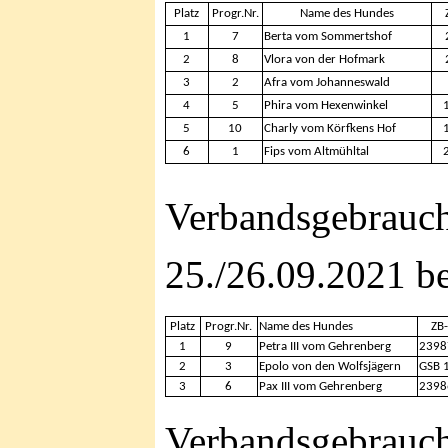
Platz
Progr.Nr.
Name des Hundes
1
7
Berta vom Sommertshof
2
8
Vlora von der Hofmark
3
2
Afra vom Johanneswald
4
5
Phira vom Hexenwinkel
5
10
Charly vom Körfkens Hof
6
1
Fips vom Altmühltal
Verbandsgebrauch
25./26.09.2021 b
Platz
Progr.Nr.
Name des Hundes
ZB
1
9
Petra III vom Gehrenberg
2398
2
3
Epolo von den Wolfsjägern
GSB 
3
6
Pax III vom Gehrenberg
2398
Verbandsgebrauch