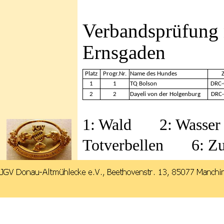
Verbandsprüfung 
Ernsgaden
Platz
Progr.Nr.
Name des Hundes
1
1
TQ Bolson
DRC-
2
2
Dayeli von der Holgenburg
DRC-
1: Wald 2: Wasse
Totverbellen 6: Zu
Zurück zum Seiteninhalt